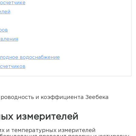
лосчетчике
елей
ров
авления
олодное водоснабжение
счетчиков
проводность и коэффициента Зеебека
ных измерителей
их и температурных измерителей